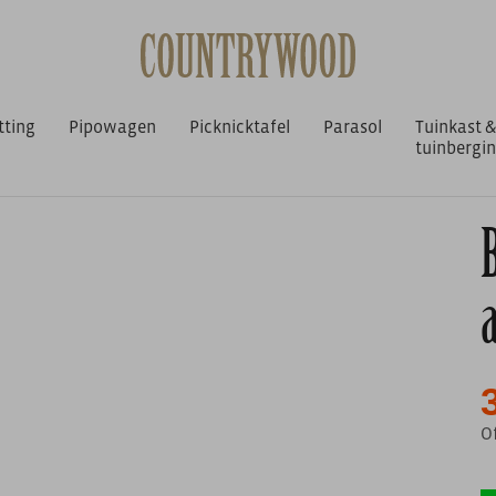
tting
Pipowagen
Picknicktafel
Parasol
Tuinkast &
tuinbergi
224
O