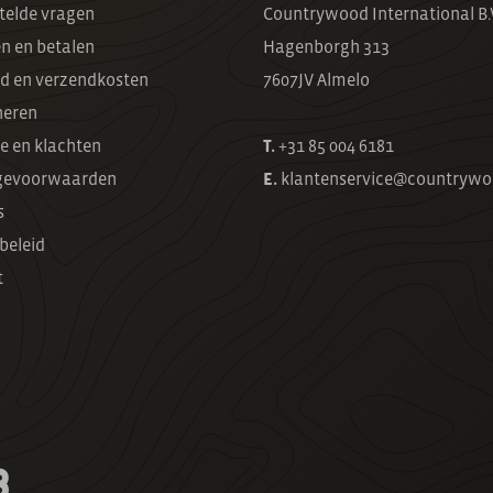
telde vragen
Countrywood International B.
en en betalen
Hagenborgh 313
jd en verzendkosten
7607JV Almelo
neren
e en klachten
T.
+31 85 004 6181
evoorwaarden
E.
klantenservice@countrywo
s
beleid
t