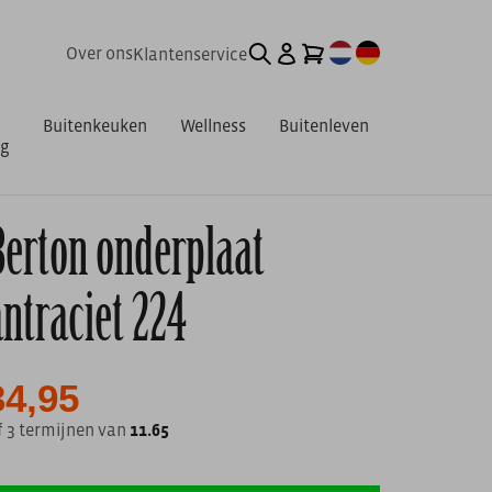
Over ons
Klantenservice
Buitenkeuken
Wellness
Buitenleven
ng
Berton onderplaat
antraciet 224
34,95
f 3 termijnen van
11.65