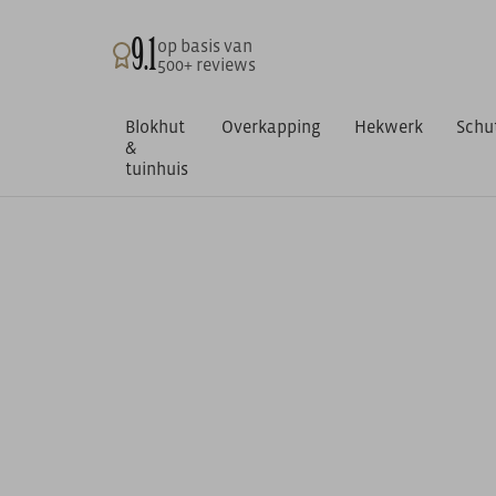
9.1
op basis van
500+ reviews
Blokhut
Overkapping
Hekwerk
Schu
&
tuinhuis
Home
/
Buitenleven
/
Overige
/
Berton onderplaat antraciet 