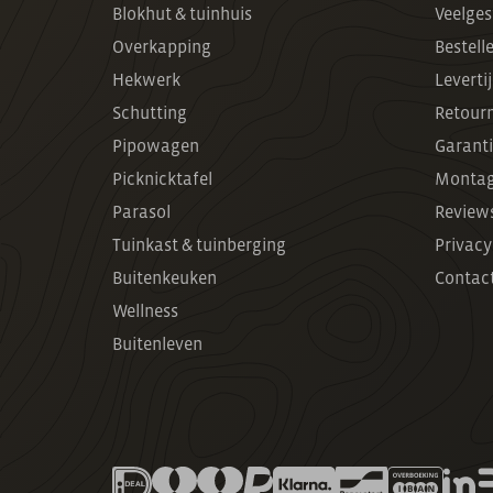
Blokhut & tuinhuis
Veelges
Overkapping
Bestell
Hekwerk
Leverti
Schutting
Retour
Pipowagen
Garanti
Picknicktafel
Montag
Parasol
Review
Tuinkast & tuinberging
Privacy
Buitenkeuken
Contac
Wellness
Buitenleven