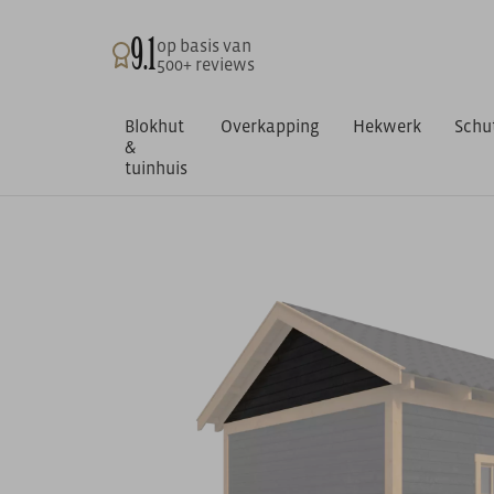
9.1
op basis van
500+ reviews
Blokhut
Overkapping
Hekwerk
Schu
&
tuinhuis
Home
/
Buitenleven
/
Overige
/
Zweeds rabat zijwand topgev