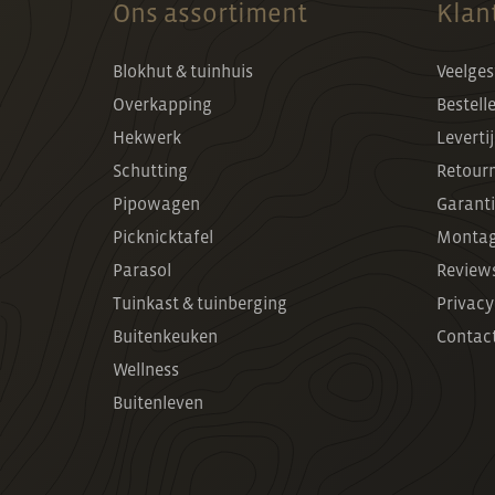
Ons assortiment
Klan
Blokhut & tuinhuis
Veelges
Overkapping
Bestell
Hekwerk
Leverti
Schutting
Retour
Pipowagen
Garanti
Picknicktafel
Montag
Parasol
Review
Tuinkast & tuinberging
Privacy
Buitenkeuken
Contac
Wellness
Buitenleven