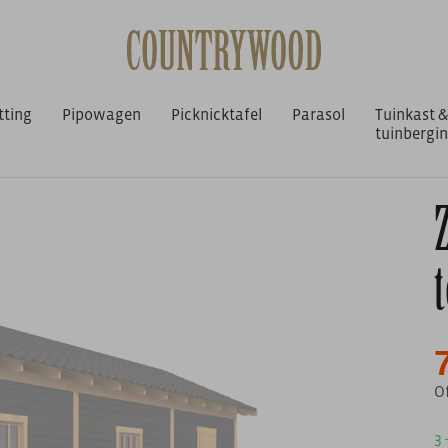
tting
Pipowagen
Picknicktafel
Parasol
Tuinkast &
tuinbergi
elmodule Z zwart
O
3