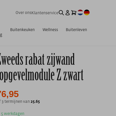
Over ons
Klantenservice
Buitenkeuken
Wellness
Buitenleven
ng
Zweeds rabat zijwand
topgevelmodule Z zwart
76,95
f 3 termijnen van
25.65
 - 5 werkdagen