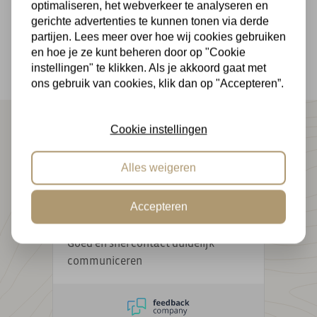
optimaliseren, het webverkeer te analyseren en
Betaal veilig in termijnen en geniet van 14 dagen
gerichte advertenties te kunnen tonen via derde
bedenktijd
partijen. Lees meer over hoe wij cookies gebruiken
en hoe je ze kunt beheren door op "Cookie
instellingen" te klikken. Als je akkoord gaat met
ons gebruik van cookies, klik dan op "Accepteren”.
|
9.1 / 10
500+ reviews
Cookie instellingen
10
/ 10
Willem Sauer
Alles weigeren
Wij zijn heel erg tevreden met ons
nieuwe hekwerk
Accepteren
10
/ 10
Sjaak de vos
Goed en snel contact duidelijk
communiceren