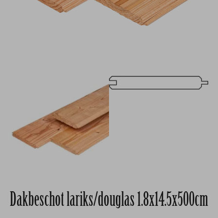
Dakbeschot lariks/douglas 1.8x14.5x500cm