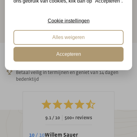
ons gebruik van cookies, klik dan op "Accepteren”.
Dakbeschot lariks/douglas 1.8x14.5x500cm
Lees meer
Cookie instellingen
Alles weigeren
Accepteren
Achteraf betalen & 14 dagen bedenktijd
Betaal veilig in termijnen en geniet van 14 dagen
bedenktijd
|
9.1 / 10
500+ reviews
10
/ 10
Willem Sauer