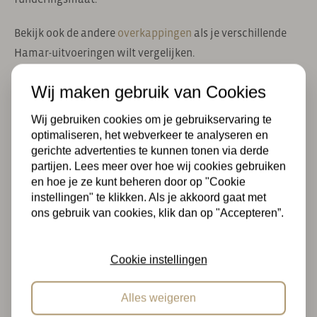
Bekijk ook de andere
overkappingen
als je verschillende
Hamar-uitvoeringen wilt vergelijken.
Wij maken gebruik van Cookies
Hamar L type 6 als bouwpakket
Wij gebruiken cookies om je gebruikservaring te
Deze overkapping wordt geleverd als bouwpakket. Je
optimaliseren, het webverkeer te analyseren en
hoeft de onderdelen niet zelf op maat te zagen. Een
gerichte advertenties te kunnen tonen via derde
partijen. Lees meer over hoe wij cookies gebruiken
bouwtekening en bevestigingsmaterialen zijn inbegrepen.
en hoe je ze kunt beheren door op "Cookie
instellingen" te klikken. Als je akkoord gaat met
Hamar L type 6 kan gespiegeld opgebouwd worden. Zo
ons gebruik van cookies, klik dan op "Accepteren”.
kun je de indeling beter laten aansluiten op jouw tuin,
terras of looproute.
Cookie instellingen
Gedroogd Douglas hout met zwarte wanden
Alles weigeren