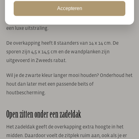
Overkapping Hamar L type 6 is gemaakt van geschaafd en
Accepteren
gedroogd Douglas hout. De wanden zijn zwart gespoten.
Dat geeft het hout een donkere afwerking en zorgt voor
een luxe uitstraling.
De overkapping heeft 8 staanders van 14 x 14 cm. De
sporen zijn 4,5 x 14,5 cm en de wandplanken zijn
uitgevoerd in Zweeds rabat.
Wil je de zwarte kleur langer mooi houden? Onderhoud het
hout dan later met een passende beits of
houtbescherming.
Open zitten onder een zadeldak
Het zadeldak geeft de overkapping extra hoogte in het
midden. Daardoor voelt de zitplek ruim aan, ook als je er