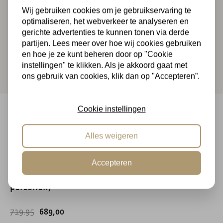
uit eigen voorraad leverbaar zijn. Op zoek naar een
Wij gebruiken cookies om je gebruikservaring te
andere lichtere kleur? Kies dan voor de
Picknicktafel
optimaliseren, het webverkeer te analyseren en
Mykonos
.
gerichte advertenties te kunnen tonen via derde
partijen. Lees meer over hoe wij cookies gebruiken
Lees meer
en hoe je ze kunt beheren door op "Cookie
instellingen" te klikken. Als je akkoord gaat met
ons gebruik van cookies, klik dan op "Accepteren”.
Cookie instellingen
Populaire alternatieven
Alles weigeren
Picknickset Mykonos 180 x 90 x 74
Accepteren
cm wit gepoedercoat (4-6
AANBIEDING
personen)
719.95
689,00