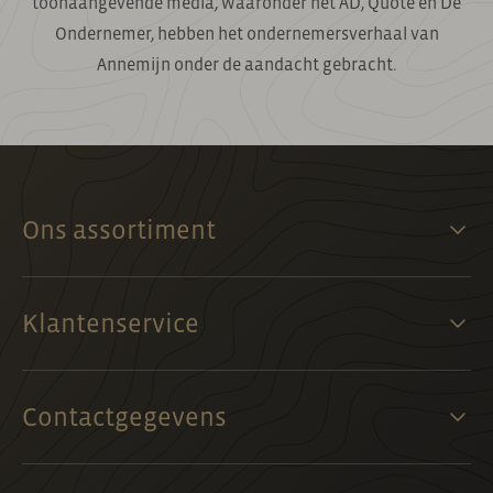
toonaangevende media, waaronder het AD, Quote en De
Ondernemer, hebben het ondernemersverhaal van
Annemijn onder de aandacht gebracht.
Ons assortiment
Klantenservice
Contactgegevens