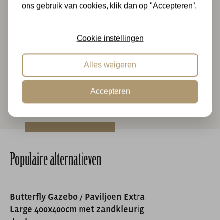
Verkopen jullie ook een los doek voor de Butterfly
ons gebruik van cookies, klik dan op "Accepteren”.
Gazebo 3 meter?
Wij verkopen helaas geen losse doeken voor de Butterfly
Gazebo 3 meter.
Cookie instellingen
Deze constructie bestaat uit vier palen met elk 3 gaten. Je
Alles weigeren
kunt de constructie doormiddel van bouten vast in de
grond zetten.
Lees meer
Accepteren
De butterfly is gemaakt van een stalen frame met een
doek van polyester. Het frame is antraciet en het doek is
zandkleurig. Het paviljoen heeft een afmeting van
300×300cm.
Populaire alternatieven
Butterfly Gazebo / Paviljoen Extra
Large 400x400cm met zandkleurig