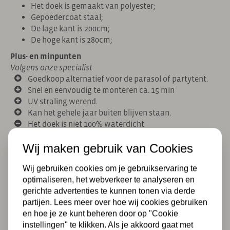
Het doek is gemaakt van polyester;
Gepoedercoat staal;
De lage kant is 200cm;
De hoge kant is 280cm;
Plus- en minpunten
Volgens onze specialist
Goedkoop alternatief voor de parasol of partytent.
Snel en eenvoudig te monteren ca. 15 min
UV straling werend.
Kan het gehele jaar buiten blijven staan.
Het doek is niet 100% waterdicht
De gazebo is niet verstelbaar in hoogte.
Wij maken gebruik van Cookies
De gazebo kan in het gras of op een terras geplaatst
worden.
Wij gebruiken cookies om je gebruikservaring te
Gras →
de gazebo kan met grondpennen of sterke
optimaliseren, het webverkeer te analyseren en
haringen in het gras geplaatst worden.
gerichte advertenties te kunnen tonen via derde
Terras →
de gazebo kan vastgeboord worden in de tegels
partijen. Lees meer over hoe wij cookies gebruiken
van je terras.
en hoe je ze kunt beheren door op "Cookie
instellingen" te klikken. Als je akkoord gaat met