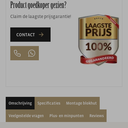
Product goedkoper gezien?
Claim de laagste prijsgarantie!
CONTACT
Omschrijving
Specificaties
Montage blokhut
Veelgestelde vragen
Plus- en minpunten
Reviews