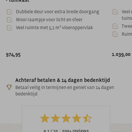
- Tuinkast
Dubbele deur voor extra brede doorgang
Veel
tuin
Mooi raampje voor licht en sfeer
Twee
Veel ruimte met 5,1 m² vloeroppervlak
Ruim
974,95
1.039,00
Achteraf betalen & 14 dagen bedenktijd
Betaal veilig in termijnen en geniet van 14 dagen
bedenktijd
|
9.1 / 10
500+ reviews